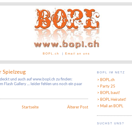
BOPL.ch
|
Email an uns
r Spielzeug
BOPL IM NETZ
tdeckt und auch auf www.bopl.ch zu finden:
> BOPL.ch
 Flash Gallery ... leider fehlen uns noch ein paar
> Party 25
> BOPL baut!
> BOPL Heiratet!
> Mail an BOPL
Startseite
Älterer Post
SUCHST UNS?