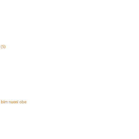
(5)
 bim nueni obe