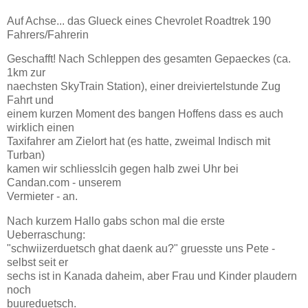
Auf Achse... das Glueck eines Chevrolet Roadtrek 190
Fahrers/Fahrerin
Geschafft! Nach Schleppen des gesamten Gepaeckes (ca.
1km zur
naechsten SkyTrain Station), einer dreiviertelstunde Zug
Fahrt und
einem kurzen Moment des bangen Hoffens dass es auch
wirklich einen
Taxifahrer am Zielort hat (es hatte, zweimal Indisch mit
Turban)
kamen wir schliesslcih gegen halb zwei Uhr bei
Candan.com - unserem
Vermieter - an.
Nach kurzem Hallo gabs schon mal die erste
Ueberraschung:
"schwiizerduetsch ghat daenk au?" gruesste uns Pete -
selbst seit er
sechs ist in Kanada daheim, aber Frau und Kinder plaudern
noch
buureduetsch.