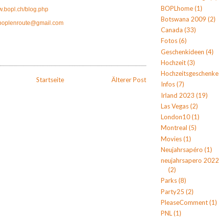
BOPLhome
(1)
w.bopl.ch/blog.php
Botswana 2009
(2)
boplenroute@gmail.com
Canada
(33)
Fotos
(6)
A
Geschenkideen
(4)
Hochzeit
(3)
Hochzeitsgeschenke
Startseite
Älterer Post
Infos
(7)
Irland 2023
(19)
Las Vegas
(2)
London10
(1)
Montreal
(5)
Movies
(1)
Neujahrsapéro
(1)
neujahrsapero 2022
(2)
Parks
(8)
Party25
(2)
PleaseComment
(1)
PNL
(1)