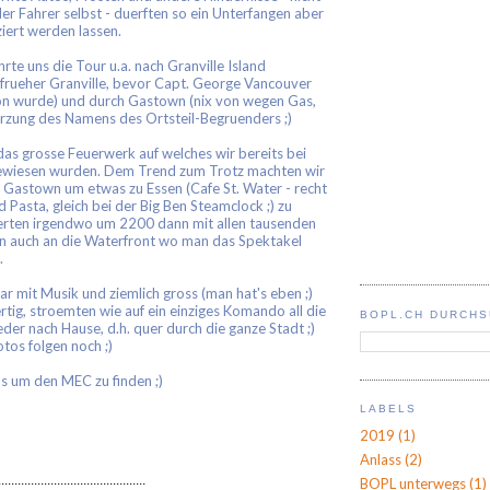
 der Fahrer selbst - duerften so ein Unterfangen aber
iert werden lassen.
hrte uns die Tour u.a. nach Granville Island
 frueher Granville, bevor Capt. George Vancouver
n wurde) und durch Gastown (nix von wegen Gas,
erzung des Namens des Ortsteil-Begruenders ;)
s grosse Feuerwerk auf welches wir bereits bei
gewiesen wurden. Dem Trend zum Trotz machten wir
h Gastown um etwas zu Essen (Cafe St. Water - recht
d Pasta, gleich bei der Big Ben Steamclock ;) zu
erten irgendwo um 2200 dann mit allen tausenden
n auch an die Waterfront wo man das Spektakel
.
r mit Musik und ziemlich gross (man hat's eben ;)
tig, stroemten wie auf ein einziges Komando all die
BOPL.CH DURCH
der nach Hause, d.h. quer durch die ganze Stadt ;)
tos folgen noch ;)
os um den MEC zu finden ;)
LABELS
2019
(1)
Anlass
(2)
.............................................
BOPL unterwegs
(1)