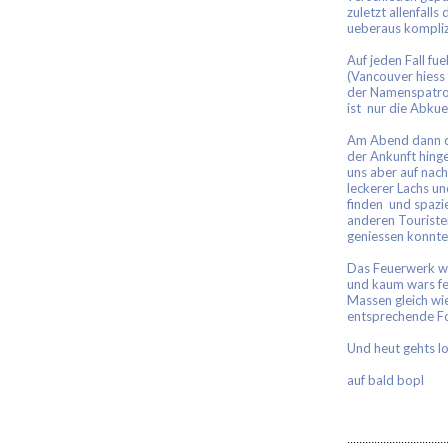
zuletzt allenfalls
ueberaus kompliz
Auf jeden Fall fue
(Vancouver hiess
der Namenspatro
ist nur die Abku
Am Abend dann da
der Ankunft hin
uns aber auf nac
leckerer Lachs un
finden und spazi
anderen Touriste
geniessen konnte
Das Feuerwerk wa
und kaum wars fer
Massen gleich wie
entsprechende Fo
Und heut gehts l
auf bald bopl
.................................