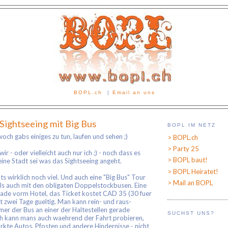
BOPL.ch
|
Email an uns
Sightseeing mit Big Bus
BOPL IM NETZ
ch gabs einiges zu tun, laufen und sehen ;)
> BOPL.ch
> Party 25
r - oder vielleicht auch nur ich ;) - noch dass es
> BOPL baut!
eine Stadt sei was das Sightseeing angeht.
> BOPL Heiratet!
s wirklich noch viel. Und auch eine "Big Bus" Tour
> Mail an BOPL
ils auch mit den obligaten Doppelstockbusen. Eine
erade vorm Hotel, das Ticket kostet CAD 35 (30 fuer
t zwei Tage gueltig. Man kann rein- und raus-
er der Bus an einer der Haltestellen gerade
SUCHST UNS?
ich kann mans auch waehrend der Fahrt probieren,
rkte Autos, Pfosten und andere Hindernisse - nicht