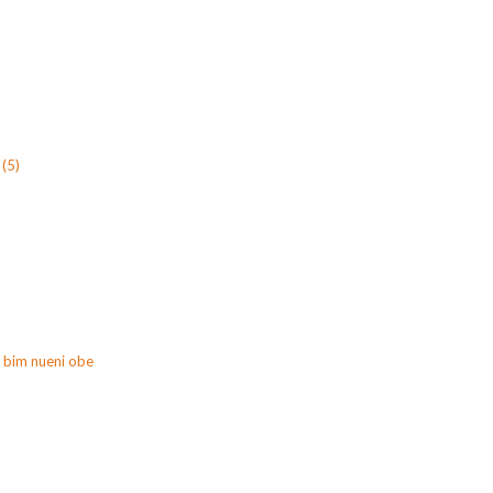
(5)
 bim nueni obe