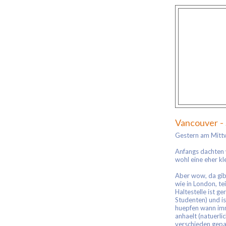
Vancouver - 
Gestern am Mittwo
Anfangs dachten wi
wohl eine eher kl
Aber wow, da gibt
wie in London, te
Haltestelle ist g
Studenten) und is
huepfen wann imm
anhaelt (natuerl
verschieden gepa