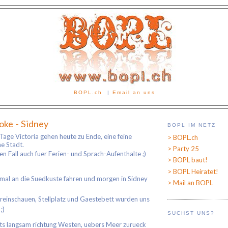
BOPL.ch
|
Email an uns
ooke - Sidney
BOPL IM NETZ
 Tage Victoria gehen heute zu Ende, eine feine
> BOPL.ch
e Stadt.
> Party 25
den Fall auch fuer Ferien- und Sprach-Aufenthalte ;)
> BOPL baut!
> BOPL Heiratet!
mal an die Suedkuste fahren und morgen in Sidney
> Mail an BOPL
reinschauen, Stellplatz und Gaestebett wurden uns
;)
SUCHST UNS?
s langsam richtung Westen, uebers Meer zurueck