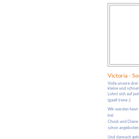
Victoria - S
Voila unsere drei
kleine und schoen
Lohnt sich auf je
(gaell Irene ;)
Wir werden heut 
bei
Chuck und Diane 
schon angeboten 
Und dannach geht