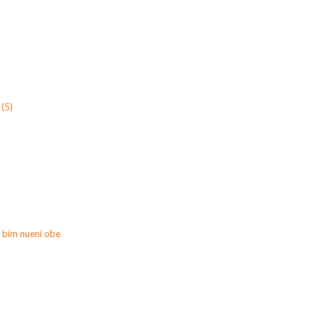
(5)
 bim nueni obe