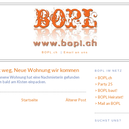
BOPL.ch
|
Email an uns
t weg, Neue Wohnung wir kommen
BOPL IM NETZ
nnene Wohnung hat eine Nachmieterin gefunden
> BOPL.ch
n bald am Kisten einpacken.
> Party 25
> BOPL baut!
> BOPL Heiratet!
Startseite
Älterer Post
> Mail an BOPL
SUCHST UNS?