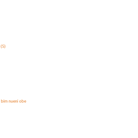
(5)
 bim nueni obe