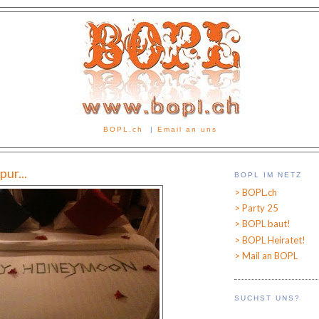
BOPL.ch
|
Email an uns
ur...
BOPL IM NETZ
> BOPL.ch
> Party 25
> BOPL baut!
> BOPL Heiratet!
> Mail an BOPL
SUCHST UNS?