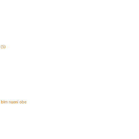
(5)
 bim nueni obe