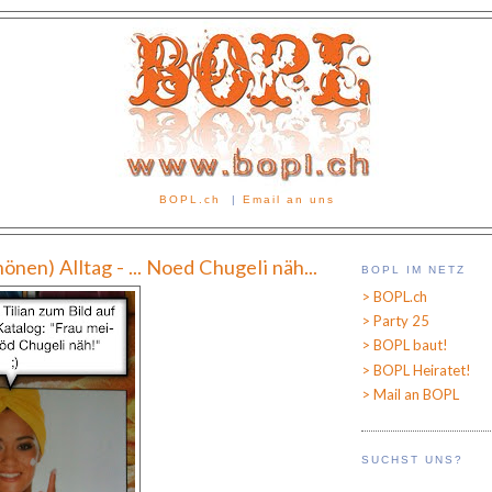
BOPL.ch
|
Email an uns
önen) Alltag - ... Noed Chugeli näh...
BOPL IM NETZ
> BOPL.ch
> Party 25
> BOPL baut!
> BOPL Heiratet!
> Mail an BOPL
SUCHST UNS?