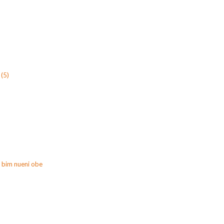
(5)
 bim nueni obe