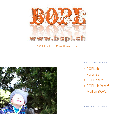
BOPL.ch
|
Email an uns
BOPL IM NETZ
> BOPL.ch
> Party 25
> BOPL baut!
> BOPL Heiratet!
> Mail an BOPL
SUCHST UNS?