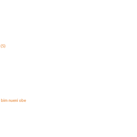
(5)
 bim nueni obe