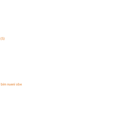
(5)
 bim nueni obe