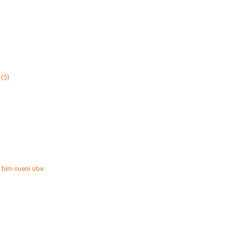
(5)
 bim nueni obe