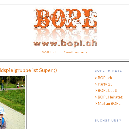
BOPL.ch
|
Email an uns
dspielgruppe ist Super ;)
BOPL IM NETZ
> BOPL.ch
> Party 25
> BOPL baut!
> BOPL Heiratet!
> Mail an BOPL
SUCHST UNS?