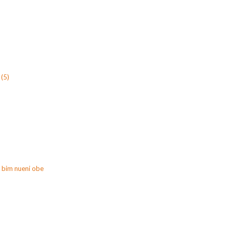
(5)
 bim nueni obe