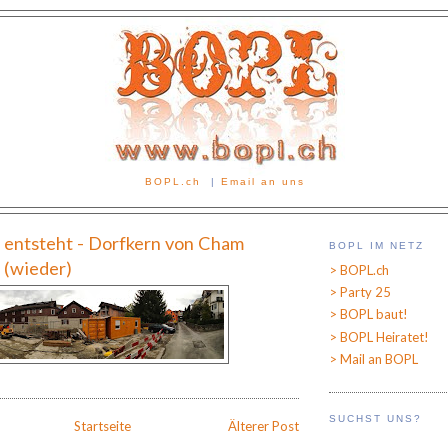
BOPL.ch
|
Email an uns
entsteht - Dorfkern von Cham
BOPL IM NETZ
 (wieder)
> BOPL.ch
> Party 25
> BOPL baut!
> BOPL Heiratet!
> Mail an BOPL
SUCHST UNS?
Startseite
Älterer Post