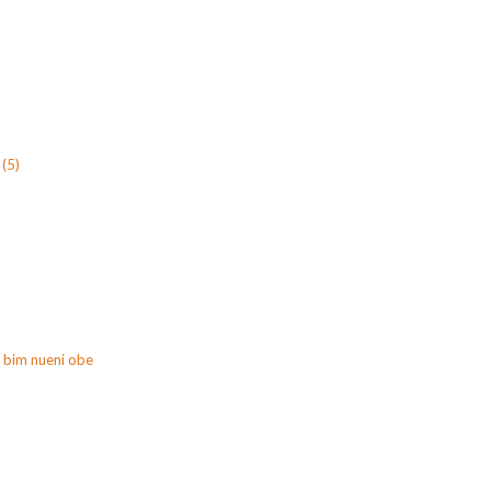
(5)
 bim nueni obe