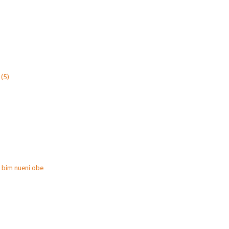
(5)
 bim nueni obe