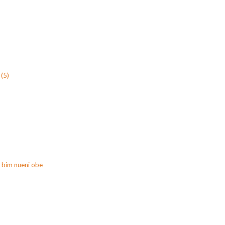
(5)
 bim nueni obe