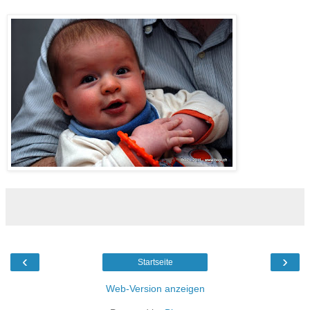
‹
›
Startseite
Web-Version anzeigen