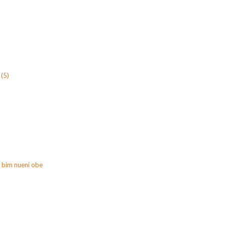
(5)
 bim nueni obe