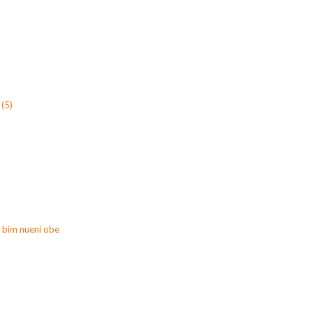
(5)
 bim nueni obe