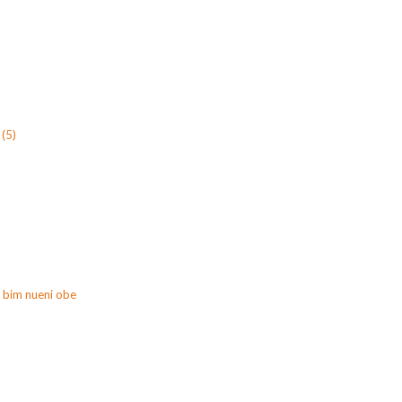
(5)
 bim nueni obe